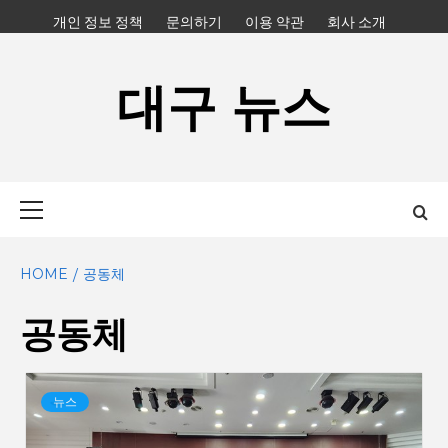
Skip
개인 정보 정책
문의하기
이용 약관
회사 소개
to
content
대구 뉴스
Primary
Menu
HOME
공동체
공동체
뉴스