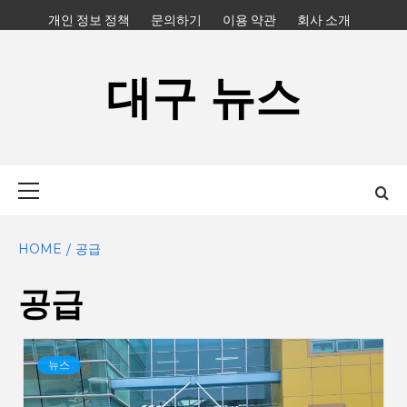
Skip
개인 정보 정책
문의하기
이용 약관
회사 소개
to
content
대구 뉴스
Primary
Menu
HOME
공급
공급
뉴스