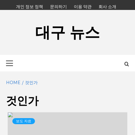
Skip
개인 정보 정책
문의하기
이용 약관
회사 소개
to
content
대구 뉴스
Primary
Menu
HOME
것인가
것인가
보도 자료