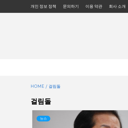
Skip
개인 정보 정책
문의하기
이용 약관
회사 소개
to
content
HOME
걸림돌
걸림돌
뉴스