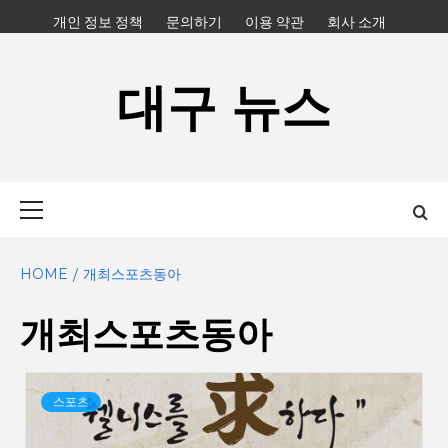
Skip
개인 정보 정책
문의하기
이용 약관
회사 소개
to
content
대구 뉴스
Primary
Menu
HOME
개최스포츠동아
개최스포츠동아
스포츠