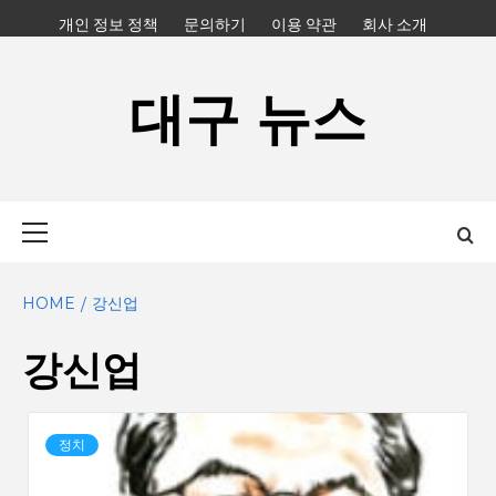
Skip
개인 정보 정책
문의하기
이용 약관
회사 소개
to
content
대구 뉴스
Primary
Menu
HOME
강신업
강신업
정치