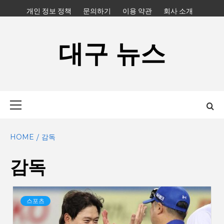
Skip
개인 정보 정책
문의하기
이용 약관
회사 소개
to
content
대구 뉴스
Primary
Menu
HOME
감독
감독
스포츠