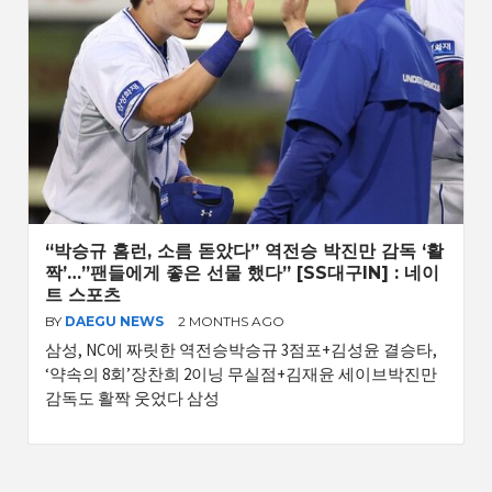
“박승규 홈런, 소름 돋았다” 역전승 박진만 감독 ‘활
짝’…”팬들에게 좋은 선물 했다” [SS대구IN] : 네이
트 스포츠
BY
DAEGU NEWS
2 MONTHS AGO
삼성, NC에 짜릿한 역전승박승규 3점포+김성윤 결승타,
‘약속의 8회’장찬희 2이닝 무실점+김재윤 세이브박진만
감독도 활짝 웃었다 삼성