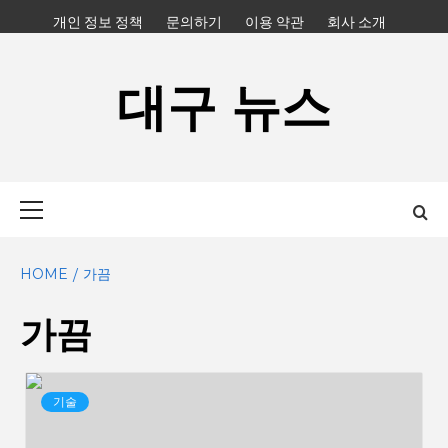
Skip
개인 정보 정책
문의하기
이용 약관
회사 소개
to
content
대구 뉴스
Primary
Menu
HOME
가끔
가끔
기술