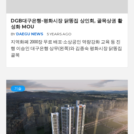
DGB대구은행-평화시장 닭똥집 상인회, 골목상권 활
성화 MOU
BY
DAEGU NEWS
5 YEARS AGO
지역화폐 2000장 무료 배포·소상공인 역량강화 교육 등 진
행 이승인 대구은행 상무(왼쪽)와 김종숙 평화시장 닭똥집
골목
기술