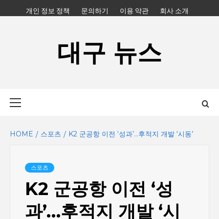
Skip
개인 정보 정책
문의하기
이용 약관
회사 소개
to
content
대구 뉴스
Primary
Menu
HOME
스포츠
K2 군공항 이전 ‘성과’…후적지 개발 ‘시동’
스포츠
K2 군공항 이전 ‘성
과’…후적지 개발 ‘시