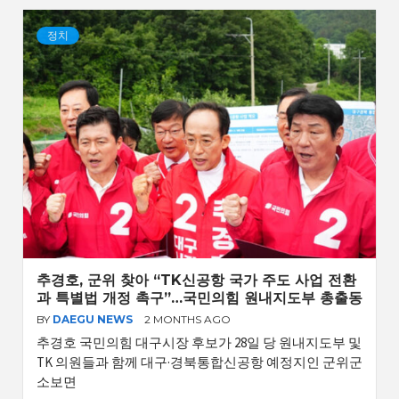
정치
추경호, 군위 찾아 “TK신공항 국가 주도 사업 전환
과 특별법 개정 촉구”…국민의힘 원내지도부 총출동
BY
DAEGU NEWS
2 MONTHS AGO
추경호 국민의힘 대구시장 후보가 28일 당 원내지도부 및
TK 의원들과 함께 대구·경북통합신공항 예정지인 군위군
소보면