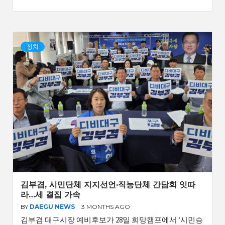
정치
김부겸, 시민단체 지지선언·직능단체 간담회 잇따
라…세 결집 가속
BY
DAEGU NEWS
3 MONTHS AGO
김부겸 대구시장 예비후보가 28일 희망캠프에서 ‘시민승