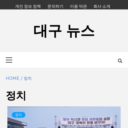
Skip
개인 정보 정책
문의하기
이용 약관
회사 소개
to
content
대구 뉴스
Primary
Menu
HOME
정치
정치
정치