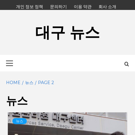
Skip
개인 정보 정책
문의하기
이용 약관
회사 소개
to
content
대구 뉴스
Primary
Menu
HOME
뉴스
PAGE 2
뉴스
뉴스