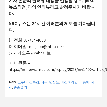
기사 본문의 인터뷰 내용을 인용할 경우, [MBC
뉴스외전]과의 인터뷰라고 밝혀주시기 바랍니
다.
MBC 뉴스는 24시간 여러분의 제보를 기다립니
다.
▷ 전화 02-784-4000
▷ 이메일
mbcjebo@mbc.co.kr
▷ 카카오톡 @mbc제보
기사 원문 –
https://imnews.imbc.com/replay/2026/nw1400/article
TAGS:
고수다
,
김부겸
,
대구
,
민심도
,
배신이라고
,
비슷해
,
지
지
,
홍준표의