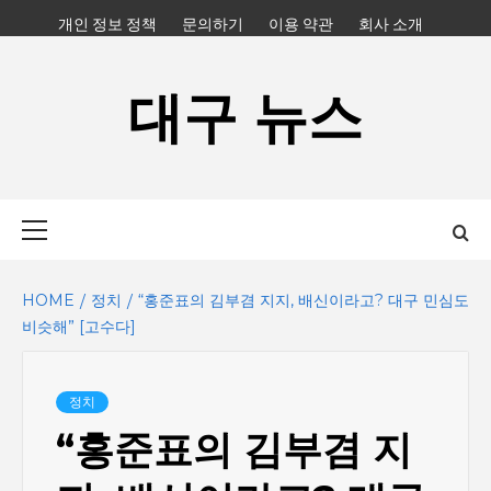
Skip
개인 정보 정책
문의하기
이용 약관
회사 소개
to
content
대구 뉴스
Primary
Menu
HOME
정치
“홍준표의 김부겸 지지, 배신이라고? 대구 민심도
비슷해” [고수다]
정치
“홍준표의 김부겸 지