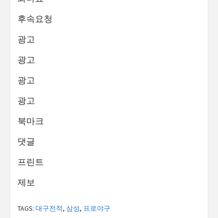
후속요청
광고
광고
광고
광고
북마크
댓글
프린트
제보
TAGS:
대구전적
,
삼성
,
프로야구