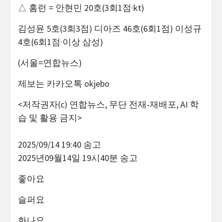
△ 홈런 = 안현민 20호(3회1점·kt)
김성윤 5호(3회3점) 디아즈 46호(6회1점) 이성규
4호(6회1점·이상 삼성)
(서울=연합뉴스)
제보는 카카오톡 okjebo
<저작권자(c) 연합뉴스, 무단 전재-재배포, AI 학
습 및 활용 금지>
2025/09/14 19:40 송고
2025년09월14일 19시40분 송고
좋아요
슬퍼요
화나요