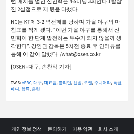
턴 매치를 벌인 신민혁은 4⅓이닝 3피안타 1탈삼
진 2실점으로 제 몫을 다했다.
NC는 KT에 3-2 역전패를 당하며 가을 야구의 마
침표를 찍게 됐다. “이번 가을 야구를 통해서 신
민혁이 한 단계 발전하는 투수가 되지 않을까 생
각한다”. 강인권 감독은 5차전 종료 후 인터뷰를
통해 이 같이 말했다. /
what@osen.co.kr
[OSEN=대구, 손찬익 기자]
TAGS:
APBC
,
대구
,
대표팀
,
불리던
,
선발
,
오쎈
,
주니어라
,
특급
,
페디
,
합류
,
훈련
개인 정보 정책
문의하기
이용 약관
회사 소개