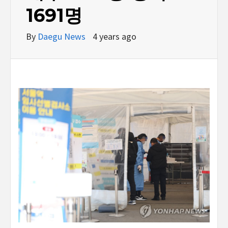
1691명
By
Daegu News
4 years ago