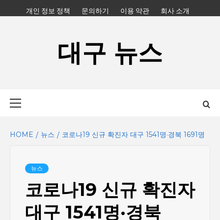
Skip
개인 정보 정책
문의하기
이용 약관
회사 소개
to
content
대구 뉴스
Primary
Menu
HOME
뉴스
코로나19 신규 확진자 대구 1541명·경북 1691명
뉴스
코로나19 신규 확진자
대구 1541명·경북