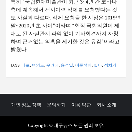
특히 “국립현대미술관이 최근 3~4년 간 코바나
측에 계속해서 전시이력 삭제를 요청했다는 것
도 사실과 다르다. 삭제 요청을 한 시점은 2019년
말~2020년 초 사이”이라며 “현직 국회의원이 제
대로 된 사실관계 파악 없이 기자회견까지 자청
하여 근거없는 의혹을 제기한 것은 유감”이라고
밝혔다.
TAGS:
따로
,
여의도
,
우려에
,
윤석열
,
이준석의
,
있나
,
정치가
개인 정보 정책
문의하기
이용 약관
회사 소개
Copyright © 대구뉴스 모든 권리 보유.