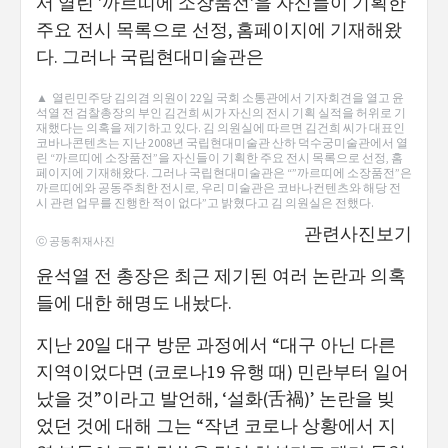
▲ 열린민주당 김의겸 의원이 22일 국회 소통관에서 기자회견을 열고 윤
석열 전 검찰총장의 부인 김건희 씨가 자신의 전시 기획 실적을 허위로 기
재했다는 의혹을 제기하고 있다. 김 의원실에 따르면 김건희 씨가 대표인
코바나콘텐츠는 지난 2008년 국립현대미술관 산하 덕수궁미술관에서 열
린 “까르띠에 소장품전”을 자신들이 기획한 주요 전시 목록으로 선정, 홈
페이지에 기재해왔다. 그러나 국립현대미술관은 “”까르띠에 소장품전”은
까르띠에와 공동주최한 전시로, 우리 미술관은 코바나컨텐츠와 해당 전
시 관련 업무를 진행한 적이 없다”고 밝혔다고 김 의원실은 전했다.
관련사진보기
ⓒ 공동취재사진
윤석열 전 총장은 최근 제기된 여러 논란과 의혹
들에 대한 해명도 내놨다.
지난 20일 대구 방문 과정에서 “대구 아닌 다른
지역이었다면 (코로나19 유행 때) 민란부터 일어
났을 것”이라고 발언해, ‘설화(舌禍)’ 논란을 빚
었던 것에 대해 그는 “작년 코로나 상황에서 지