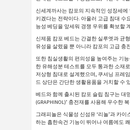
신세계까사는 캄포의 지속적인 성장세에 
키겠다는 전략이다. 아울러 고급 침대 수요
능성 베딩을 앞세워 경쟁 우위를 확보할 
신제품 캄포 베드는 간결한 실루엣과 균형
유성을 살렸을 뿐 아니라 캄포의 고급 충
또한 침실생활의 편의성을 높여주는 기능성
한 유해성분 테스트를 모두 통과한 소재로,
저상형 침대로 설계했으며, 쿠셔닝 프레임
드 상단은 간단한 생활용품을 거치할 수 있
베드와 함께 출시된 캄포 슬립 침구는 대
(GRAPHINOL)’ 충전재를 사용해 우수
그래피놀은 식물성 신섬유 ‘리놀’과 카이스
하는 흡한속건 기능이 뛰어나 여름에도 쾌적