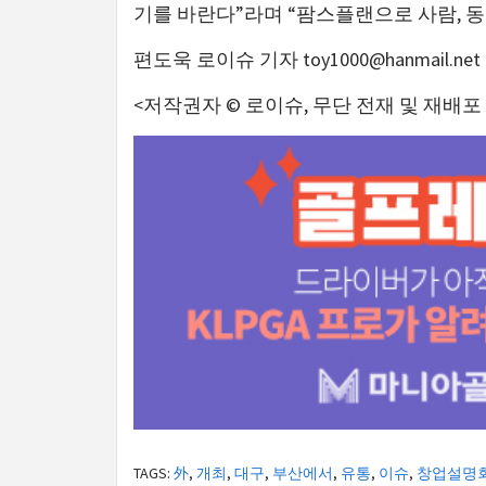
기를 바란다”라며 “팜스플랜으로 사람, 동
편도욱 로이슈 기자
toy1000@hanmail.net
<저작권자 © 로이슈, 무단 전재 및 재배포
TAGS:
外
,
개최
,
대구
,
부산에서
,
유통
,
이슈
,
창업설명