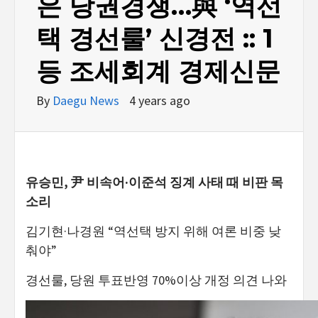
은 당권경쟁…與 ‘역선
택 경선룰’ 신경전 :: 1
등 조세회계 경제신문
By
Daegu News
4 years ago
유승민, 尹 비속어·이준석 징계 사태 때 비판 목
소리
김기현·나경원 “역선택 방지 위해 여론 비중 낮
춰야”
경선룰, 당원 투표반영 70%이상 개정 의견 나와