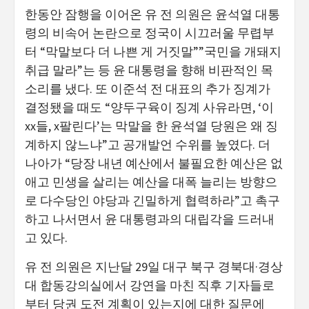
한동안 잠행을 이어온 유 전 의원은 윤석열 대통
령의 비속어 논란으로 정국이 시끄러울 무렵부
터 “막말보다 더 나쁜 게 거짓말””국민을 개돼지
취급 말라”는 등 윤 대통령을 향해 비판적인 목
소리를 냈다. 또 이준석 전 대표의 추가 징계가
결정됐을 때도 “양두구육이 징계 사유라면, ‘이
xx들, x팔린다’는 막말을 한 윤석열 당원은 왜 징
계하지 않느냐”고 공개발언 수위를 높였다. 더
나아가 “당장 내년 예산에서 불필요한 예산은 없
애고 민생을 살리는 예산을 대폭 늘리는 방향으
로 다수당인 야당과 긴밀하게 협력하라”고 촉구
하고 나서면서 윤 대통령과의 대립각을 드러내
고 있다.
유 전 의원은 지난달 29일 대구 북구 경북대·경상
대 합동강의실에서 강연을 마친 직후 기자들로
부터 당권 도전 계획이 있는지에 대한 질문에