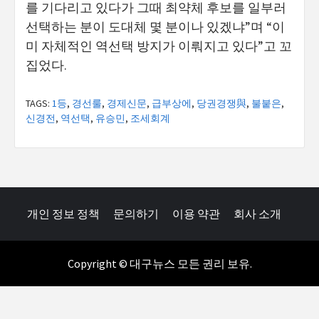
를 기다리고 있다가 그때 최약체 후보를 일부러
선택하는 분이 도대체 몇 분이나 있겠냐”며 “이
미 자체적인 역선택 방지가 이뤄지고 있다”고 꼬
집었다.
TAGS:
1등
,
경선룰
,
경제신문
,
급부상에
,
당권경쟁與
,
불붙은
,
신경전
,
역선택
,
유승민
,
조세회계
개인 정보 정책
문의하기
이용 약관
회사 소개
Copyright © 대구뉴스 모든 권리 보유.