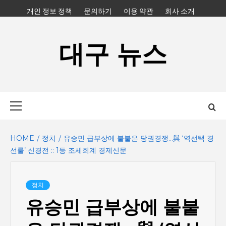
Skip
개인 정보 정책
문의하기
이용 약관
회사 소개
to
content
대구 뉴스
Primary
Menu
HOME
정치
유승민 급부상에 불붙은 당권경쟁…與 ‘역선택 경
선룰’ 신경전 :: 1등 조세회계 경제신문
정치
유승민 급부상에 불붙