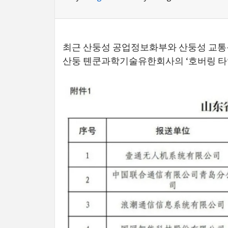
최근 산둥성 공업정보화부와 산둥성 교통운
산둥 톈쿤과학기술유한회사의 ‘호버링 타입 