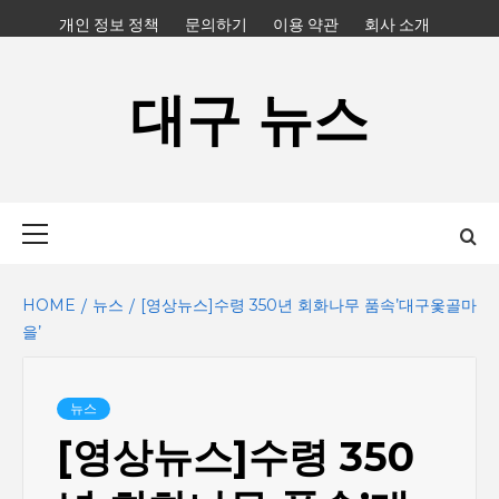
Skip
개인 정보 정책
문의하기
이용 약관
회사 소개
to
content
대구 뉴스
Primary
Menu
HOME
뉴스
[영상뉴스]수령 350년 회화나무 품속’대구옻골마
을’
뉴스
[영상뉴스]수령 350