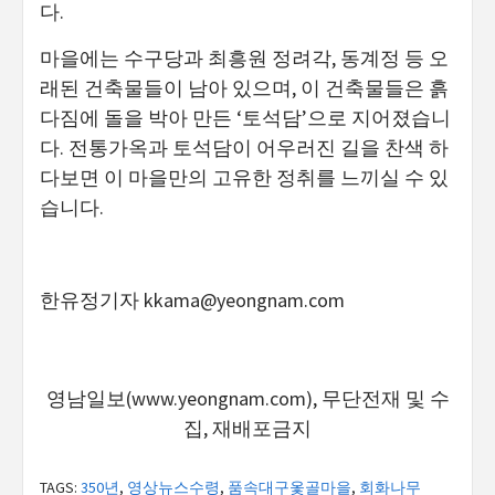
다.
마을에는 수구당과 최흥원 정려각, 동계정 등 오
래된 건축물들이 남아 있으며, 이 건축물들은 흙
다짐에 돌을 박아 만든 ‘토석담’으로 지어졌습니
다. 전통가옥과 토석담이 어우러진 길을 찬색 하
다보면 이 마을만의 고유한 정취를 느끼실 수 있
습니다.
한유정기자
kkama@yeongnam.com
영남일보(www.yeongnam.com), 무단전재 및 수
집, 재배포금지
TAGS:
350년
,
영상뉴스수령
,
품속대구옻골마을
,
회화나무