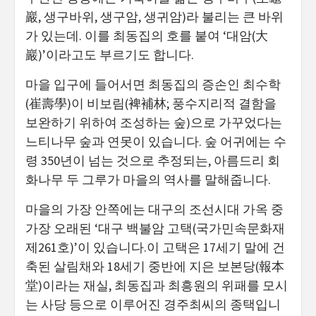
巖, 생구바위, 생구암, 생귀암)라 불리는 큰 바위
가 있는데. 이를 최동집의 호를 붙여 ‘대암(大
巖)’이라고도 부르기도 합니다.
마을 입구에 들어서면 최동집의 증손인 최수학
(崔壽學)이 비보림(裨補林; 풍수지리적 결함을
보완하기 위하여 조성하는 숲)으로 가꾸었다는
느티나무 숲과 연못이 있습니다. 숲 어귀에는 수
령 350년이 넘는 것으로 추정되는, 아름드리 회
화나무 두 그루가 마을의 역사를 말해줍니다.
마을의 가장 안쪽에는 대구의 조선시대 가옥 중
가장 오래된 ‘대구 백불암 고택(국가민속문화재
제261호)’이 있습니다.이 고택은 17세기 말에 건
축된 살림채와 18세기 중반에 지은 보본당(報本
堂)이라는 재실, 최동집과 최흥원의 위패를 모시
는 사당 등으로 이루어진 경주최씨의 종택입니