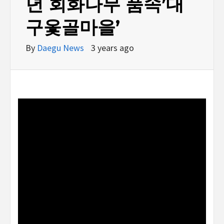
년 회화나무 품속’대
구옻골마을’
By
Daegu News
3 years ago