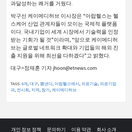
과달성하는 쾌거를 거뒀다.
박구선 케이메디허브 이사장
은 “아랍헬스는 헬
스케어 산업 관계자들이 모이는 국제적 플랫폼
이다. 국내기업이 세계 시장에서 기술력을 인정
받는 기회가 될 것”이라며, “앞으로 케이메디허
브는 글로벌 네트워크 확대와 기업들의 해외 진
출 지원을 위해 최선을 다하겠다”고 밝혔다.
대구=정재훈 기자
jhoon@etnews.com
TAGS:
6개
,
대구
,
뽐낸다
,
아랍헬스에서
,
의료기술
,
의료기업
과
,
전시회
,
지역
,
참가
,
케이메디허브
개인 정보 정책
문의하기
이용 약관
회사 소개