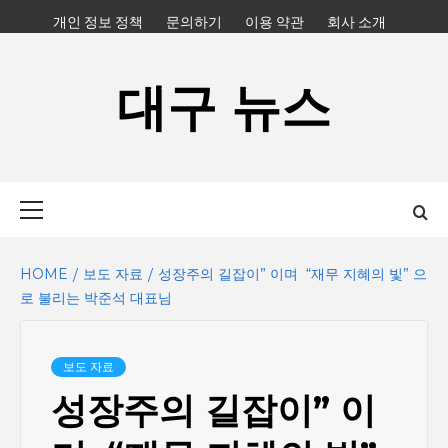
Skip
개인 정보 정책
문의하기
이용 약관
회사 소개
to
content
대구 뉴스
Primary
Menu
HOME
보도 자료
성장주의 길잡이” 이며 “재무 지혜의 빛” 으
로 불리는 박준석 대표님
보도 자료
성장주의 길잡이” 이