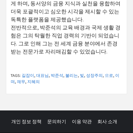
게 하며, 동서양의 금융 지식과 실천을 융합하여
더욱 포괄적이고 심오한 시각을 제시할 수 있는
독특한 플랫폼을 제공했습니다.
전반적으로, 박준석의 교육 배경과 국제 생활 경
험은 그의 탁월한 직업 경력의 기반이 되었습니
다. 그로 인해 그는 전 세계 금융 분야에서 존경
받는 전문가로 자리매김할 수 있었습니다.
TAGS:
길잡이
,
대표님
,
박준석
,
불리는
,
빛
,
성장주의
,
으로
,
이
며
,
재무
,
지혜의
개인 정보 정책
문의하기
이용 약관
회사 소개