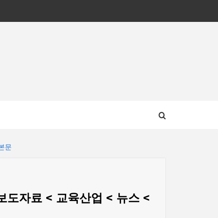
집
사본문
보도자료 < 교육산업 < 뉴스 <