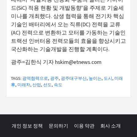
드(SiC) 적용 현황 및 개발동향’을 주제로 기술세
미나를 개최했다. 상생 협력을 통해 전기차 핵심
기술인 배터리에서 오는 직류(DC) 전력을 교류
(AC) 전력으로 변환하고 모터를 가동하는 기술인
트랙션 인버터용 전력모듈의 효율을 향상시키고
국산화하는 기술개발을 진행할 계획이다.
광주=김한식 기자
hskim@etnews.com
TAGS:
광역협력으로
,
광주
,
광주대구부산
,
높이는
,
도시
,
미래
車
,
미래차
,
산업
,
선도
,
속도
개인 정보 정책
문의하기
이용 약관
회사 소개