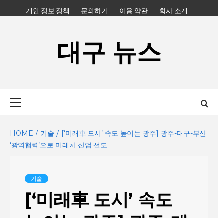
Skip
개인 정보 정책
문의하기
이용 약관
회사 소개
to
content
대구 뉴스
Primary
Menu
HOME
기술
[‘미래車 도시’ 속도 높이는 광주] 광주-대구-부산
‘광역협력’으로 미래차 산업 선도
기술
[‘미래車 도시’ 속도