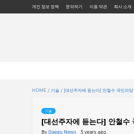
Skip
개인 정보 정책
문의하기
이용 약관
회사 소개
to
content
HOME
기술
[대선주자에 듣는다] 안철수 국민의당 
기술
[대선주자에 듣는다] 안철수 
By
Daegu News
5 years ago