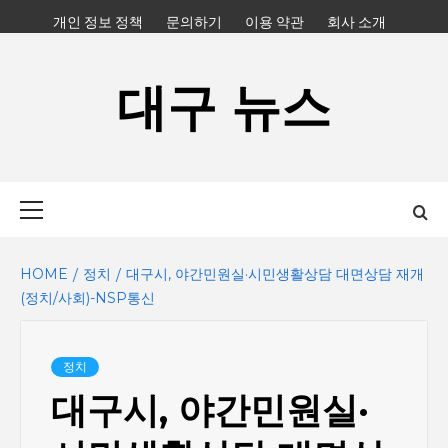
Skip
개인 정보 정책
문의하기
이용 약관
회사 소개
to
content
대구 뉴스
Primary
Menu
HOME
정치
대구시, 야간민원실·시민생활상담 대면상담 재개
(정치/사회)-NSP통신
정치
대구시, 야간민원실·