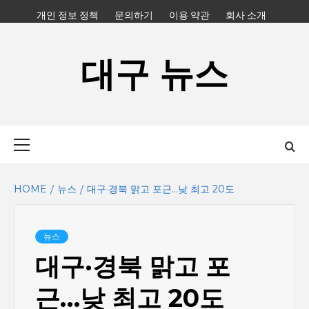
Skip
개인 정보 정책
문의하기
이용 약관
회사 소개
to
content
대구 뉴스
Primary
Menu
HOME
뉴스
대구·경북 맑고 포근…낮 최고 20도
뉴스
대구·경북 맑고 포
근…낮 최고 20도