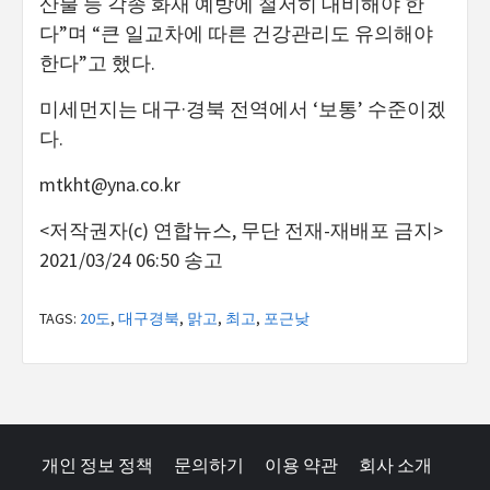
산불 등 각종 화재 예방에 철저히 대비해야 한
다”며 “큰 일교차에 따른 건강관리도 유의해야
한다”고 했다.
미세먼지는 대구·경북 전역에서 ‘보통’ 수준이겠
다.
mtkht@yna.co.kr
<저작권자(c) 연합뉴스, 무단 전재-재배포 금지>
2021/03/24 06:50 송고
TAGS:
20도
,
대구경북
,
맑고
,
최고
,
포근낮
개인 정보 정책
문의하기
이용 약관
회사 소개