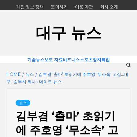
Skip
개인 정보 정책
문의하기
이용 약관
회사 소개
to
content
대구 뉴스
기술
뉴스
보도 자료
비즈니스
스포츠
정치
특집
HOME
뉴스
김부겸 ‘출마’ 초읽기에 주호영 ‘무소속’ 고심…대
구, ‘승부처’되나 : 네이트 뉴스
뉴스
김부겸 ‘출마’ 초읽기
에 주호영 ‘무소속’ 고