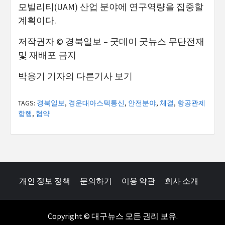
모빌리티(UAM) 산업 분야에 연구역량을 집중할
계획이다.
저작권자 © 경북일보 – 굿데이 굿뉴스 무단전재
및 재배포 금지
박용기 기자의 다른기사 보기
TAGS:
경북일보
,
경운대아스텍통신
,
안전분야
,
체결
,
항공관제
항행
,
협약
개인 정보 정책
문의하기
이용 약관
회사 소개
Copyright © 대구뉴스 모든 권리 보유.