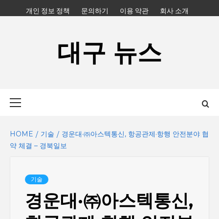
Skip
개인 정보 정책
문의하기
이용 약관
회사 소개
to
content
대구 뉴스
Primary
Menu
HOME
기술
경운대·㈜아스텍통신, 항공관제·항행 안전분야 협
약 체결 – 경북일보
기술
경운대·㈜아스텍통신,