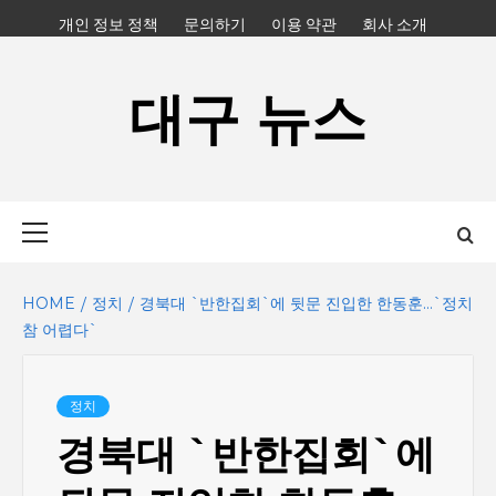
Skip
개인 정보 정책
문의하기
이용 약관
회사 소개
to
content
대구 뉴스
Primary
Menu
HOME
정치
경북대 `반한집회`에 뒷문 진입한 한동훈…`정치
참 어렵다`
정치
경북대 `반한집회`에