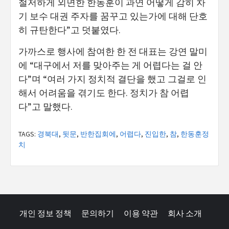
철저하게 외면한 한동훈이 과연 어떻게 감히 차
기 보수 대권 주자를 꿈꾸고 있는가에 대해 단호
히 규탄한다”고 덧붙였다.
가까스로 행사에 참여한 한 전 대표는 강연 말미
에 “대구에서 저를 맞아주는 게 어렵다는 걸 안
다”며 “여러 가지 정치적 결단을 했고 그걸로 인
해서 어려움을 겪기도 한다. 정치가 참 어렵
다”고 말했다.
TAGS:
경북대
,
뒷문
,
반한집회에
,
어렵다
,
진입한
,
참
,
한동훈정
치
개인 정보 정책
문의하기
이용 약관
회사 소개